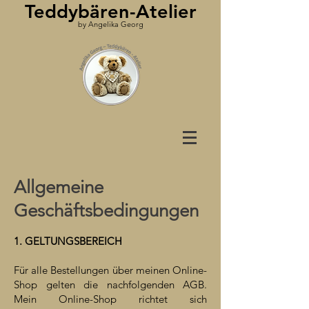
Teddybären-Atelier
by Angelika Georg
Allgemeine
Geschäftsbedingungen
1. GELTUNGSBEREICH
Für alle Bestellungen über meinen Online-
Shop gelten die nachfolgenden AGB.
Mein Online-Shop richtet sich