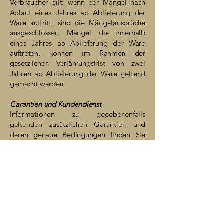
Verbraucher gilt: wenn der Mangel nach
Ablauf eines Jahres ab Ablieferung der
Ware auftritt, sind die Mängelansprüche
ausgeschlossen. Mängel, die innerhalb
eines Jahres ab Ablieferung der Ware
auftreten, können im Rahmen der
gesetzlichen Verjährungsfrist von zwei
Jahren ab Ablieferung der Ware geltend
gemacht werden.
Garantien und Kundendienst
Informationen zu gegebenenfalls
geltenden zusätzlichen Garantien und
deren genaue Bedingungen finden Sie
jeweils beim Produkt.
9. HAFTUNG
Für Ansprüche aufgrund von Schäden, die
durch mich, meine gesetzlichen Vertreter
oder Erfüllungsgehilfen verursacht