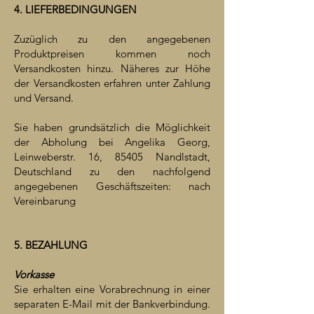
4. LIEFERBEDINGUNGEN
Zuzüglich zu den angegebenen
Produktpreisen kommen noch
Versandkosten hinzu. Näheres zur Höhe
der Versandkosten erfahren unter Zahlung
und Versand.
Sie haben grundsätzlich die Möglichkeit
der Abholung bei Angelika Georg,
Leinweberstr. 16, 85405 Nandlstadt,
Deutschland zu den nachfolgend
angegebenen Geschäftszeiten: nach
Vereinbarung
5. BEZAHLUNG
Vorkasse
Sie erhalten eine Vorabrechnung in einer
separaten E-Mail mit der Bankverbindung.