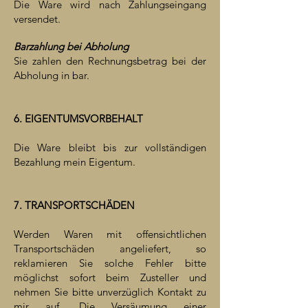
Die Ware wird nach Zahlungseingang
versendet.
Barzahlung bei Abholung
Sie zahlen den Rechnungsbetrag bei der
Abholung in bar.
6. EIGENTUMSVORBEHALT
Die Ware bleibt bis zur vollständigen
Bezahlung mein Eigentum.
7. TRANSPORTSCHÄDEN
Werden Waren mit offensichtlichen
Transportschäden angeliefert, so
reklamieren Sie solche Fehler bitte
möglichst sofort beim Zusteller und
nehmen Sie bitte unverzüglich Kontakt zu
mir auf. Die Versäumung einer